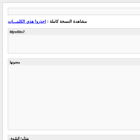
مشاهدة النسخة كاملة :
احذروا هذي الكلمـــات
Mjro00o7
مجنونها
ضَنٍآنٍيً آلشُوٍَقٍِ