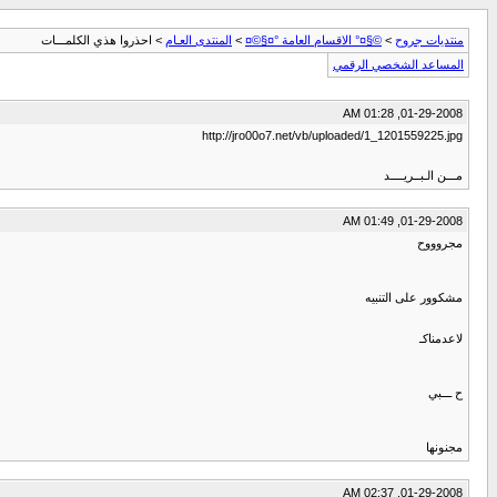
منتديات جروح
>
©§¤° الاقسام العامة °¤§©¤
>
المنتدى العـام
> احذروا هذي الكلمـــات
المساعد الشخصي الرقمي
01-29-2008, 01:28 AM
http://jro00o7.net/vb/uploaded/1_1201559225.jpg
مـــن الـبــريــــد
01-29-2008, 01:49 AM
مجروووح
مشكوور على التنبيه
لاعدمناكـ
ح ـــبي
مجنونها
01-29-2008, 02:37 AM