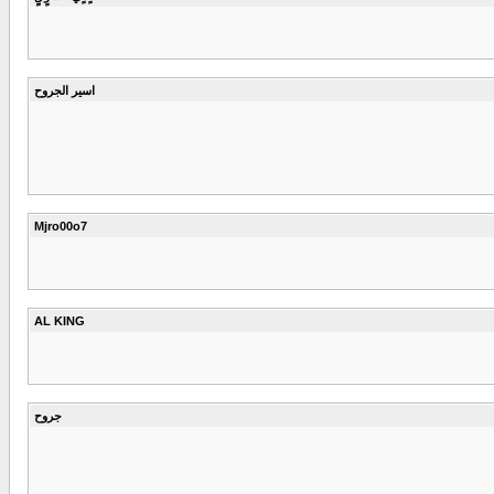
اسير الجروح
Mjro00o7
AL KING
جروح