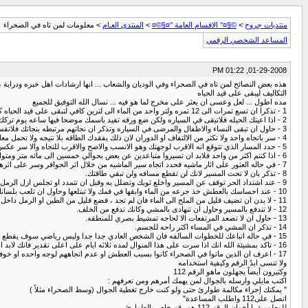
منتديات جروح
>
©§¤° الاقسام العامة °¤§©¤
>
المنتدى العـام
> معلومات لمن تاه في الصحراء
المساعد الشخصي الرقمي
01-29-2008, 01:22 PM
هذه بعض النصائح لمن تاه في الصحراء وفي الوديان والشعاب ... انها ارشادات اهل خبره ودراية ،،
التكاليف ليبقى على قيد الحياه
مده اطول ... لعل وعسى ان يعثر على مخرج لما هو فيه ... نسال الله التوفيق للجميع
1 - تذكرا ان تسع تمرات الى 12 تمره ولتر واحد من الماء الى لترين كافي لتبقى على قيد الحياه كل اليوم(24 ساعه) في الحر الشديد وفي قمه النشاط .
2 - اذا اعيتك الحيله فلاتبقى في السياره ولكن ضع ورقه تفيد باسمك موضحا فيها ساعه يوم تركك للسياره ومقدار الطعام والماء الذي معك ووجهتك واسماء من معك.
3 - حاول ان تبقى النساء والاطفال والمرضى في السياره وتذكر ان نجاتهم مرتبطه بنجاتك فلاتقس على نفسك فان من الشجاعه ان يضل المرء على قيد الحياه.
4 - سر باتجاه واحد ولا تكثر من الالتفاف او الدوران لان ذلك يفقدك الطاقه بلا نتيجه ولا تحمل معك الا الدواء والطعام الضروري والماء ووسيله الاتصال والاضاءه - ولاعه - اوكبريت واجعلها في صره اواي طريقه لحملها على ظهرك ولا تحمل شئ بيديك ..
5 - حدد المسار الذي تتوقع انه الاقرب لوجهتك وهو الانسب والاصح والاقرب للنجاه والا سر عكس اتجاه اثر اطارات سيارتك .
6 - اذا كنتم اكثر من واحد فلابد ان تسيروا متباعدين عن بعض بحوالي خمسين الى مائه متر ومتوازيان في المسير على ان يكون مسار الرؤيه متبادل واثناء ذلك ركز كل فينه واخرى على الارض لعلك تجد اثار جمال او اغنام. ( ابتعادكم عن بعض يؤدي الى مسح منقطه اوسع.
7 - في حاله العثور على اثار ماشيه فحدد اتجاه سير الماشيه من خلال اثر الحوافر وسر على اثرها لانك لابد بعد مشئه الله بان تلحق بالماشيه بعد مده او ان تصل مقر الماشيه.
8 - تذكر بان لا تحث المسير لانك لن تقطع مسافه ولن تبقي طاقتك.
9 - عند اشتداد الحر توقف عن المسير واخلع ثوبك وتضلل به وقبل ان تتمدد او تجلس ازل الرمل الساخن.
10 - عند احساسك بالعطش خذ جرعه من الماء وابقها في فمك ولا تبتلعها وحاول ان تلعب بلسانك وسط الماء الذي في فمك لمد ه نصف دقيقه ثم مص الماء بهدوء الى داخل معدتك. ( ثبت علميا ان للسان مهمه اخرى غير التذوق ومساعده المضغ وهي الشعور بلاكتفاء من الماء .
11 - لا بدن ان تضيف قليل من الملح الى الماء فان لم تجد ، فضع قليل من الطين او الرمل داخل حاويه الماء... ان فقدك للملح بسبب العرق يجعلك تحس بدوخه واعياء وعدم اتزان.
12 - لا تندفع بالمسير وحاول ان تتهادى بالمشي وكانك تدفع من الخلف.
13 - حاول ان لا تصعد المرتفعات الا لحاجه تمشيط بصري للمنطقه.
14 - تذكر ان المشي في المساء اكثر راحه للجسم.
15 - في حاله اتباعك للخطوات السالفه فان الشخص العادي جدا جدا وليس رياضي سوف يقطع باذن الله يوميا من 35 الى 63 كيلو متر خلال النهار فقط.
16 - تاكد بمشيئة الله انك اذا سرت على هذا المنوال لمده ثلاثه ايام على اعلى تقدير فانك لابد ان تصادف اثر ماشيه او طريق او بلده .
17 - اعرف ان الذين ماتوا في الصحراء كانوا بسبب العطش او عدم اتجاههم لوجه واحده او خوفهم من المجهول اواحساسهم بانهم لن يصلوا ابدا حتى وهم في اول خطوه.
ولا تنسى ابدً الرقم وكيفية استخدامه
وكثيرون أيضاً يجهلون ماهو الرقم 112
اكتب مايلي وارسله بالجوال لمن يهمك أمرهم ومن تعرفهم :
" يمكنك إجراء مكالمة طوارئ حتى ولو كنت خارج تغطية الجوال (وسط الصحراء مثلاً )
اتصل على112 واطلب المساعدة"
للمعلومية يا أخوان الرقم 112 هو رقم خاص بالطوارئ