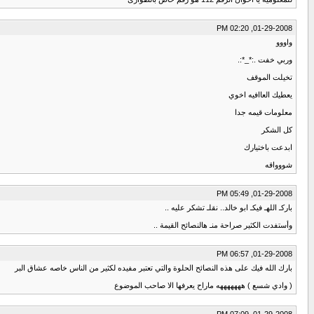
01-29-2008, 02:20 PM
واووو
وربي خفت .:*_*:.
تخيلت الموقف
يعطيك العاافيه اخوي
معلومات قيمه جدا
كل الشكر
ابدعت باختيارك
شووواقه
01-29-2008, 05:49 PM
باركـ اللهـ فيكـ ابو خالد.. نقلـ تشكر عليه ..
وأستفدت الكثير صراحة منـ هالنصائح القيمة ..
01-29-2008, 06:57 PM
بارك الله فيك على هذه النصائح الحلوة والتي تعتبر مفيده لكثير من الناس خاصه عشاق البر
( وادي شسع ) هههههههه ماراح يعرفها الا صاحب الموضوع
01-29-2008, 07:09 PM