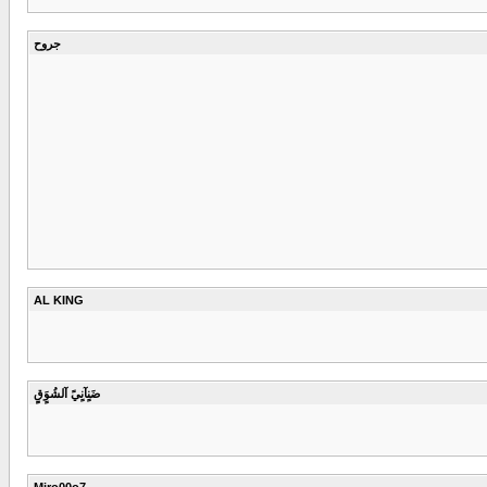
جروح
AL KING
ضَنٍآنٍيً آلشُوٍَقٍِ
Mjro00o7