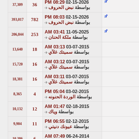
08:29 PM
02-15-2026
36
37,309
بواسطة
نبض الحروف
08:03 PM
02-15-2026
782
393,017
بواسطة
نبض الحروف
03:41 AM
11-05-2025
253
206,844
بواسطة
ملكة الحنان
03:13 AM
03-07-2015
18
13,640
بواسطة
سميتك غلآي
03:12 AM
03-07-2015
16
15,720
بواسطة
سميتك غلآي
03:11 AM
03-07-2015
16
18,381
بواسطة
سميتك غلآي
05:04 PM
03-02-2015
4
8,365
بواسطة
الوردة الحنونه
01:47 AM
02-18-2015
12
10,132
بواسطة
وياك
06:55 PM
02-12-2015
11
9,904
بواسطة
عيونك دنيتي
07:49 AM
06-24-2014
6
10,386