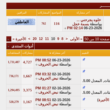
ـــــــر
آخر مشاركة
المواضيع
المشاركات
المراقبين
خلوه يجرحني ...
116
762
بواسطة
بسمة خجل
02:14 PM
06-23-2026
>
20
12
11
10
9
8
<
صفحة 10 من 50
«
الأولى
الأخيرة
»
أدوات المنتدى
التقييم
آخر مشاركة
مشاركات
المشاهدات
08:52 PM
06-23-2026
4,727
1,731,407
بواسطة
نبض الحروف
03:32 PM
02-16-2026
1,667
736,171
بواسطة
نبض الحروف
01:27 PM
02-16-2026
3,375
1,294,495
بواسطة
نبض الحروف
لأخيرة
)
02-15-2026
08:51 PM
1,167
520,279
بواسطة
نبض الحروف