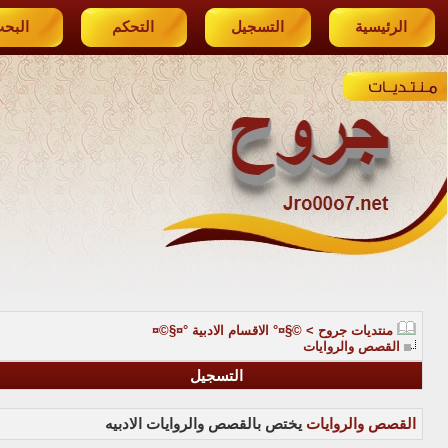
الرئيسية
التسجيل
التحكم
البح
منتديات جروح
>
©§¤° الاقسام الادبية °¤§©¤
القصص والروايات
التسجيل
القصص والروايات
يختص بالقصص والروايات الادبيه