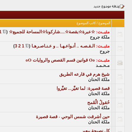
الموضوع
/
كاتب الموضوع
مثبــت:
☆عبرة☆بقصة☆....شاركونا☆المساحة للجميع☆
‏
(
1
ملكة جروح
مثبــت:
الـقـصـه .. أنـواعـهـا .. و عـنـاصـرهـا
‏
(
1
2
3
)
جروح
مثبــت:
Oo قوانين قسم القصص والروايات oO
مـحـمـد
شيخ هرم في قارعه الطريق
ملكة الحنان
قصة قصيرة: لما تغيَّر... تغيَّروا
ملكة الحنان
حُقولُ الْقَمح
ملكة الحنان
حين أشرقت شمس الوحي - قصة قصيرة
ملكة الحنان
كل نصيحة ببعير