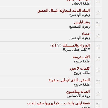
ملكة الحنان
الليلة التالية لمحاولة اغتيال الحقيق
زهرة البنفسج
وعد ابليس
زهرة البنفسج
حصاد
زهرة البنفسج
الوزراء والمــــــلك
‏
(
1
2
)
// كلـــ عطى ـــي//
الأم مدرسة
ملكة جروح
كلمات لا تعود
ملكة جروح
الصقر...الذى لايطير..منقولة
ملكة جروح
العباية وماتسوي‎
روعة الاحساس
قصة ليلى والذئب ... كما يرويها حفيد الذئب‎
جوجو