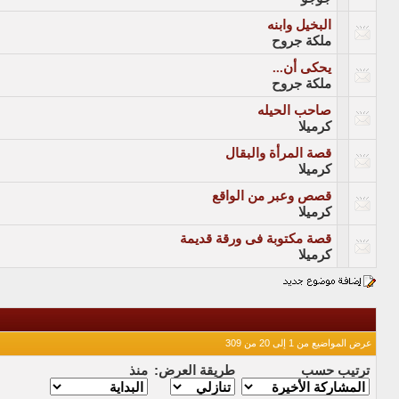
البخيل وابنه
ملكة جروح
يحكى أن...
ملكة جروح
صاحب الحيله
كرميلا
قصة المرأة والبقال
كرميلا
قصص وعبر من الواقع
كرميلا
قصة مكتوبة فى ورقة قديمة
كرميلا
عرض المواضيع من 1 إلى 20 من 309
ترتيب حسب
طريقة العرض:
منذ