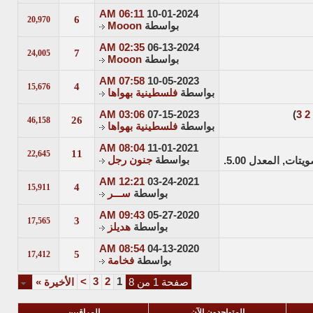
06:11 AM
10-01-2024
6
20,970
بواسطة
Mooon
02:35 AM
06-13-2024
7
24,005
بواسطة
Mooon
07:58 AM
10-05-2023
4
15,676
بواسطة
فلسطينية بهواها
03:06 AM
07-15-2023
)
3
2
26
46,158
بواسطة
فلسطينية بهواها
08:04 AM
11-01-2021
11
22,645
بواسطة
جنون رجل
12:21 AM
03-24-2021
4
15,911
بواسطة
ســـر
09:43 AM
05-27-2020
3
17,565
بواسطة
هديلز
08:54 AM
04-13-2020
5
17,412
بواسطة
فخامة
>
3
2
1
صفحة 1 من 8
الأخيرة
»
المتواجدون الآن
المراقبين