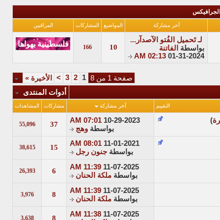
الجرافيكس
آخر مشاركة
المواضيع
المشاركات
المراقبين
لـ تَحميل الفُتو الآصدآر...
10
166
بواسطة
الفاتنة
02:13 AM
01-31-2024
>
3
2
1
صفحة 1 من 8
الأخيرة
»
أدوات المنتدى
التقييم
آخر مشاركة
مشاركات
المشاهدات
رة
)
10-29-2023
07:01 AM
37
55,096
بواسطة
وهج
08:01 AM
11-01-2021
15
38,615
بواسطة
جنون رجل
11:39 AM
11-07-2025
6
26,393
بواسطة
ملكة الحنان
11:39 AM
11-07-2025
8
3,976
بواسطة
ملكة الحنان
11:38 AM
11-07-2025
8
3,638