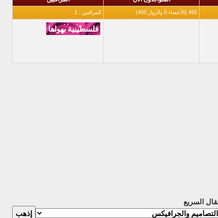
450 (الأعضاء 0 والزوار 450)
المراقبين : 1
تقال السريع