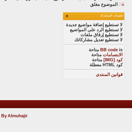
الموضوع مغلق
تعليمات المشاركة
لا تستطيع
إضافة مواضيع جديدة
لا تستطيع
الرد على المواضيع
لا تستطيع
إرفاق ملفات
لا تستطيع
تعديل مشاركاتك
is
BB code
متاحة
الابتسامات
متاحة
كود [IMG]
متاحة
كود HTML
معطلة
قوانين المنتدى
 By Almuhajir