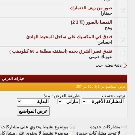
صور من ريف الدنمارك
جيفارا
النمسا بالصور
‏
(
1
2
)
وهج
فندق في المكسيك على ساحل المحيط الهادئ
احساس
فندق قصر الشرق بجده (اسقفته مطلية بـ 60 كيلوذهب )
عيونك دنيتي
خيارات العرض
عرض المواضيع من 1 إلى 20 من 257
ترتيب حسب
طريقة العرض:
منذ
مشاركات جديدة
موضوع نشيط يحتوي على مشاركات ج
لا توجد مشاركات جديدة
موضوع نشيط لا يحتوي على مشاركات