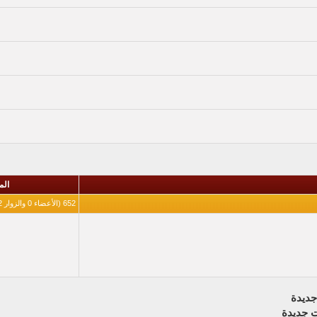
الم
652 (الأعضاء 0 والزوار 652)
ديدة
 جديدة