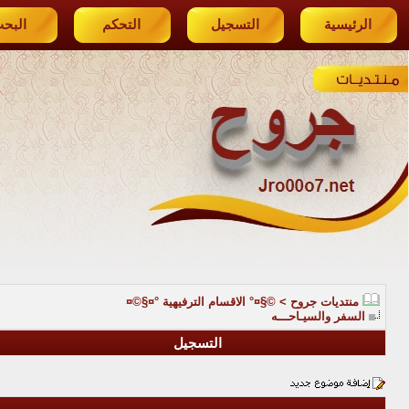
الرئيسية
التسجيل
التحكم
البح
منتديات جروح
>
©§¤° الاقسام الترفيهية °¤§©¤
السفر والسيـاحـــه
التسجيل