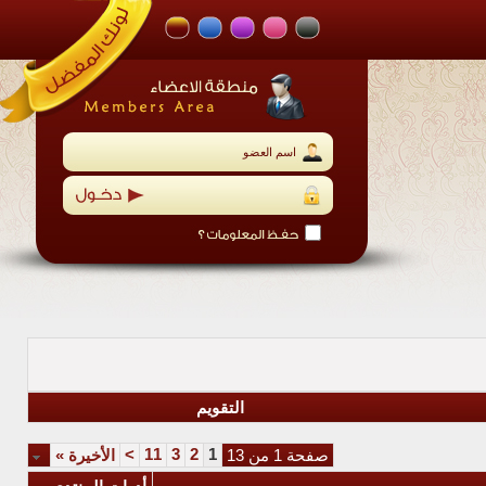
التقويم
>
11
3
2
1
صفحة 1 من 13
الأخيرة
»