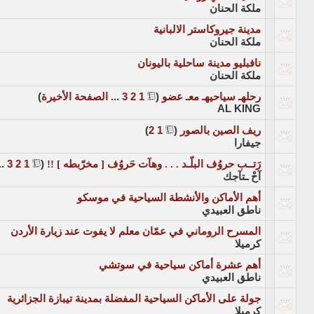
ملكة الحنان
مدينة جيروكاستر الالبانية
ملكة الحنان
نافبليو مدينة ساحلية باليونان
ملكة الحنان
رحلهـ سياحيهـ معـ عضو
‏
(
1
2
3
...
الصفحة الأخيرة
)
AL KING
ريف الصين بالصور
‏
(
1
2
)
جيفارا
رَتــب حروُف البلّـد . . . وهآت حَروُف [ مخرّبطه ] !!
‏
(
1
2
3
..
آحْ ـتآجك
أهم الأماكن والأنشطة السياحية في موسكو
ناطق العبيدي
المسرح الروماني في عمّان معلم لا يفوت عند زيارة الأردن
كرميلا
أهم عشرة أماكن سياحية في سوتشي
ناطق العبيدي
جولة على الأماكن السياحية المفضلة بمدينة تيبازة الجزائرية
كرميلا