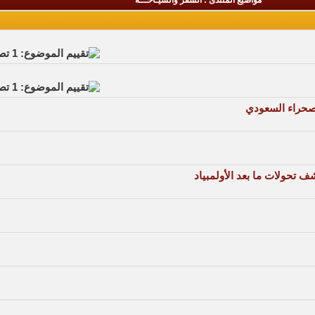
مواضيع المنتدى
: السفر والسيـاحـــه
لصحراء السعودي