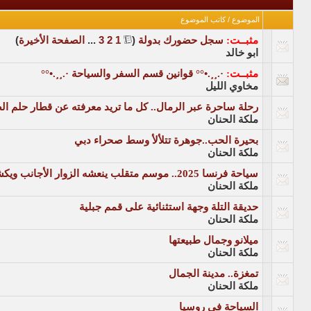
الموضوع
/
كاتب الموضوع
مثبــت:
سجل حضورك بدولة
‏
(
1
2
3
...
الصفحة الأخيرة
)
ابو خالد
مثبــت:
·.¸¸.•°° قوانين قسم السفر والسياحة ·.¸¸.•°°
مخاوي الليل
رحلة ساحرة عبر الرمال.. كل ما تريد معرفته عن قطار حلم ا
ملكة الحنان
بحيرة الحب..جوهرة تتلألأ وسط صحراء دبي
ملكة الحنان
سياحة فرنسا 2025.. موسم متقلب ينعشه الزوار الأجانب ويكشف تحولات ما بعد الأولمبياد
ملكة الحنان
حديقة التلة وجهة استثنائية على قمم جبلية
ملكة الحنان
ميلانو وجمال طبيعتها
ملكة الحنان
تمغزة.. مدينة الجمال
ملكة الحنان
السياحة في روسيا