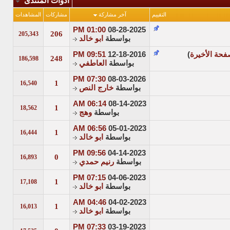
أدوات المنتدى
التقييم
آخر مشاركة
مشاركات
المشاهدات
01:00 PM
08-28-2025
206
205,343
بواسطة
ابو خالد
فحة الأخيرة
)
12-18-2016
09:51 PM
248
186,598
بواسطة
العاطفي
07:30 PM
08-03-2026
1
16,540
بواسطة
خارج النص
06:14 AM
08-14-2023
1
18,562
بواسطة
وهج
06:56 AM
05-01-2023
1
16,444
بواسطة
ابو خالد
09:56 PM
04-14-2023
0
16,893
بواسطة
رنيم حمدي
07:15 PM
04-06-2023
1
17,108
بواسطة
ابو خالد
04:46 AM
04-02-2023
1
16,013
بواسطة
ابو خالد
07:33 PM
03-19-2023