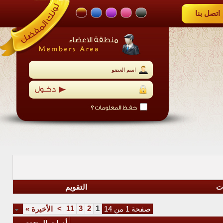
اتصل بنا
ات
التقويم
>
11
3
2
1
صفحة 1 من 14
الأخيرة
»