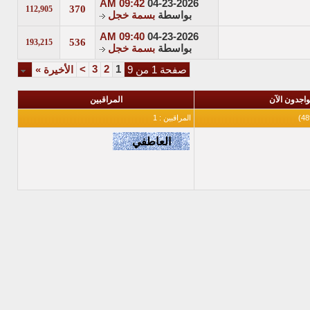
09:42 AM
04-23-2026
370
112,905
بواسطة
بسمة خجل
09:40 AM
04-23-2026
536
193,215
بواسطة
بسمة خجل
>
3
2
1
صفحة 1 من 9
الأخيرة
»
واجدون الآن
المراقبين
المراقبين : 1