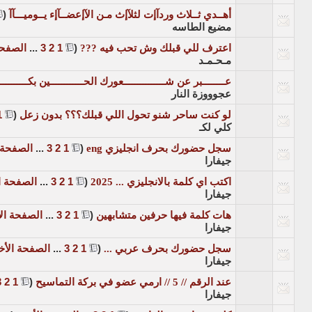
أهــدي ثــلاث وردآإت لثلآإث مـن الآإعضــآإء يــوميـــآآ
‏
(
مضيع الطاسه
اعترف للي قبلك وش تحب فيه ???
‏
(
1
2
3
...
الصفحة
مـحـمـد
عــــــــبر عن شـــــــــــــــعورك الحــــــــــــين بكـــــــ
عجوووزة النار
لو كنت ساحر شنو تحول اللي قبلك؟؟؟ بدون زعل
‏
(
1
كلي لكـ
سجل حضورك بحرف انجليزي eng
‏
(
1
2
3
...
الصفحة 
جيفارا
اكتب اي كلمة بالانجليزي ... 2025
‏
(
1
2
3
...
الصفحة ا
جيفارا
هات كلمة فيها حرفين متشابهين
‏
(
1
2
3
...
الصفحة ال
جيفارا
سجل حضورك بحرف عربي ...
‏
(
1
2
3
...
الصفحة الأخ
جيفارا
عند الرقم // 5 // ارمي عضو في بركة التماسيح
‏
(
1
2
3
جيفارا