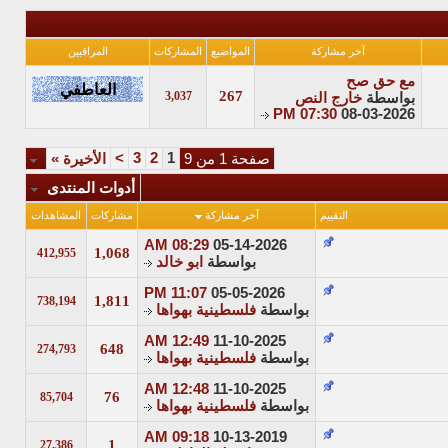
آخر مشاركة
المواضيع
المشاركات
المراقبين
مع حق صح
267
3,037
بواسطة
خارج النص
07:30 PM
08-03-2026
>
3
2
1
صفحة 1 من 9
الأخيرة
»
أدوات المنتدى
التقييم
آخر مشاركة
مشاركات
المشاهدات
08:29 AM
05-14-2026
1,068
412,955
بواسطة
ابو خالد
11:07 PM
05-05-2026
1,811
738,194
بواسطة
فلسطينية بهواها
12:49 AM
11-10-2025
648
274,793
بواسطة
فلسطينية بهواها
12:48 AM
11-10-2025
76
85,704
بواسطة
فلسطينية بهواها
09:18 AM
10-13-2019
1
27,386