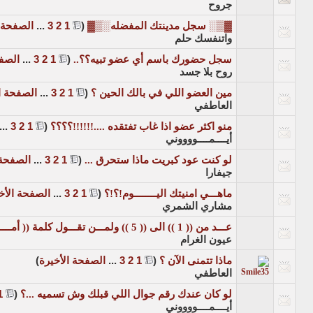
جروح
▓▒░ سجل مدينتك المفضله░▒▓
‏
(
1
2
3
...
الصفحة ا
واتنفسك حلم
سجل حضورك باسم أي عضو تبيه؟؟..
‏
(
1
2
3
...
الصفح
روح بلا جسد
مين العضو اللي في بالك الحين ؟
‏
(
1
2
3
...
الصفحة ا
العاطفي
منو اكثر عضو اذا غاب تفتقده ....!!!!!!؟؟؟؟
‏
(
1
2
3
...
أيــــمــــووووني
لو كنت عود كبريت ماذا ستحرق ...
‏
(
1
2
3
...
الصفحة 
جيفارا
ماهـــي امنيتك اليــــــــوم!؟!؟
‏
(
1
2
3
...
الصفحة الأخ
مشاري الشمري
عـــد من (( 1 )) الى (( 5 )) ولمـــن تقـــول كلمة (( أمــــوت فيـــك )) ..
عيون الغرام
ماذا تتمنى الآن ؟
‏
(
1
2
3
...
الصفحة الأخيرة
)
العاطفي
لو كان عندك رقم جوال اللي قبلك وش تسميه ...؟
‏
(
1
أيــــمــــووووني