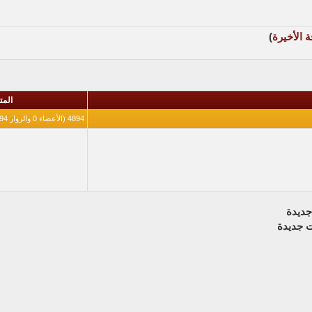
 الأخيرة
)
المت
4894 (الأعضاء 0 والزوار 4894)
ديدة
 جديدة