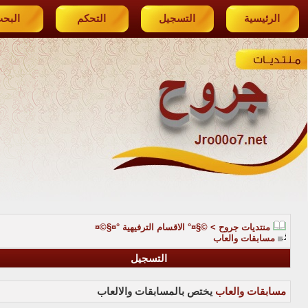
الرئيسية
التسجيل
التحكم
البح
منتديات جروح
>
©§¤° الاقسام الترفيهية °¤§©¤
مسابقات والعاب
التسجيل
مسابقات والعاب
يختص بالمسابقات والالعاب