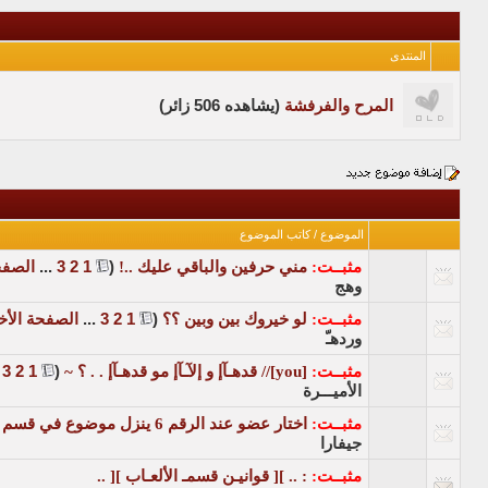
المنتدى
المرح والفرفشة
(يشاهده 506 زائر)
الموضوع
/
كاتب الموضوع
مثبــت:
مني حرفين والباقي عليك ..!
‏
(
1
2
3
...
الصفح
وهج
مثبــت:
لو خيروك بين وبين ؟؟
‏
(
1
2
3
...
الصفحة الأخ
وردهـّ
مثبــت:
[you]// قدهـآإ و إلآـآإ مو قدهـآإ . . ؟ ~
‏
(
1
2
3
.
الأميـــرة
مثبــت:
اختار عضو عند الرقم 6 ينزل موضوع في قسم من اختيارك
جيفارا
مثبــت:
: .. ][ قوانيـن قسمـ الألعـاب ][ ..