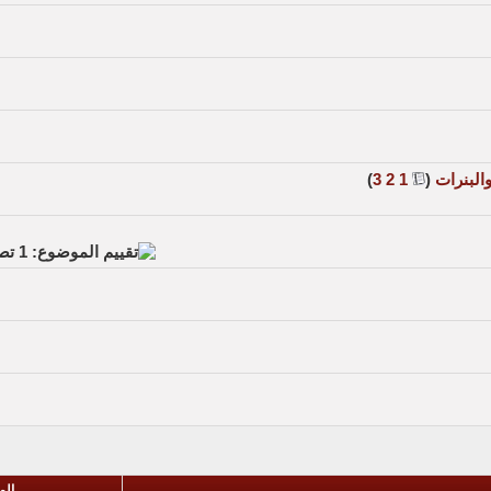
البنرات
‏
(
1
2
3
)
الم