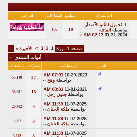
آخر مشاركة
المواضيع
المشاركات
المراقبين
لـ تَحميل الفُتو الآصدآر...
10
166
بواسطة
الفاتنة
02:13 AM
01-31-2024
>
3
2
1
صفحة 1 من 8
الأخيرة
»
أدوات المنتدى
التقييم
آخر مشاركة
مشاركات
المشاهدات
07:01 AM
10-29-2023
37
55,118
بواسطة
وهج
08:01 AM
11-01-2021
15
38,631
بواسطة
جنون رجل
11:39 AM
11-07-2025
6
26,402
بواسطة
ملكة الحنان
11:39 AM
11-07-2025
8
3,987
بواسطة
ملكة الحنان
11:38 AM
11-07-2025
8
3,642