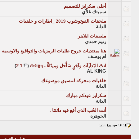
أحلى سكرابز للتصميم
سميتك غلآي
ملحقات الفوتوشوب 2019 _اطارات و خلفيات
الدانة
ملصقات ايلاينر
رنيم حمدي
هنا بمنتديات جروح طلبات الرمزيات والتواقيع والاوسمه و
ام يوسف
انتًَ البَدآيآتَ وآخِرٍٍ سَآًحل ومِينًاءًً - đεśίġŋ
‏
(
1
2
)
AL KING
خلفيات متحركه لتنسيق موضوعك
الدانة
سكرابز عيدكم مبارك
الدانة
‏أنت الحُب الذي أقع فيه دائمًا .
الجوهرة
خيارات العرض