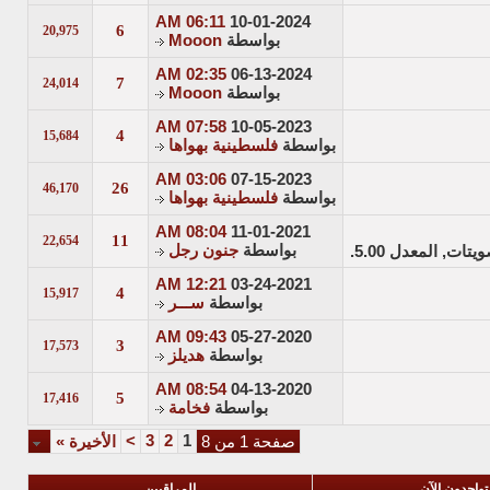
06:11 AM
10-01-2024
6
20,975
بواسطة
Mooon
02:35 AM
06-13-2024
7
24,014
بواسطة
Mooon
07:58 AM
10-05-2023
4
15,684
بواسطة
فلسطينية بهواها
03:06 AM
07-15-2023
26
46,170
بواسطة
فلسطينية بهواها
08:04 AM
11-01-2021
11
22,654
بواسطة
جنون رجل
12:21 AM
03-24-2021
4
15,917
بواسطة
ســـر
09:43 AM
05-27-2020
3
17,573
بواسطة
هديلز
08:54 AM
04-13-2020
5
17,416
بواسطة
فخامة
>
3
2
1
صفحة 1 من 8
الأخيرة
»
تواجدون الآن
المراقبين