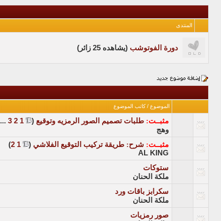
المنتدى
دورة الفوتوشب
(يشاهده 25 زائر)
الموضوع
/
كاتب الموضوع
مثبــت:
طلبات تصميم الصور الرمزيه وتوقيع
‏
(
1
2
3
...
وهج
مثبــت:
شرح: طريقة تركيب التوقيع الفلاشي
‏
(
1
2
)
AL KING
ستوكات
ملكة الحنان
سكرابز باقات ورد
ملكة الحنان
صور رمزيات