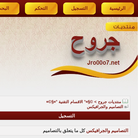
الرئيسية
التسجيل
التحكم
البح
منتديات جروح
>
©§¤° الاقسام التقنية °¤§©¤
التصاميم والجرافيكس
التسجيل
التصاميم والجرافيكس
كل ما يتعلق بالتصاميم