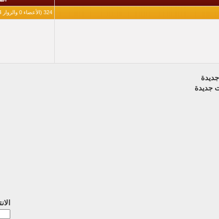
324 (الأعضاء 0 والزوار 324)
ديدة
 جديدة
الان