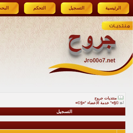
الرئيسية
التسجيل
التحكم
البح
منتديات جروح
©§¤° خدمة الاعضاء °¤§©¤
التسجيل