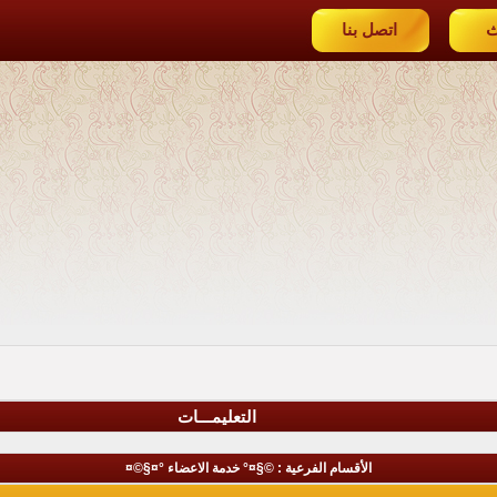
ث
اتصل بنا
التعليمـــات
الأقسام الفرعية
: ©§¤° خدمة الاعضاء °¤§©¤