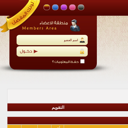
التقويم
آخر