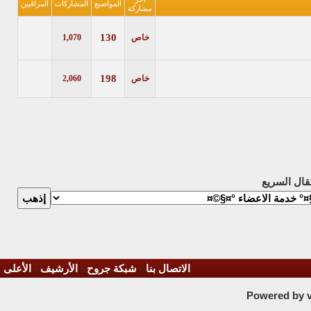
المواضيع
المشاركات
المراقبين
مشاركة
130
خاص
1,070
198
خاص
2,060
تقال السريع
الاتصال بنا
-
شبكة جروح
-
الأرشيف
-
الأعلى
Powered by vB