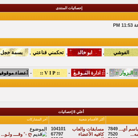
إحصائيات المنتدى
,
,
,
-
-
-
أعلي 8 إحصائيات
أكثر الأقسام شعبية
آخر المشاركات
104101
7849
سم أي...
مسابقات والعاب
الموضوع
67797
7520
كافيه الأعضاء
ღ ◦˚ وقــــ ولـو...