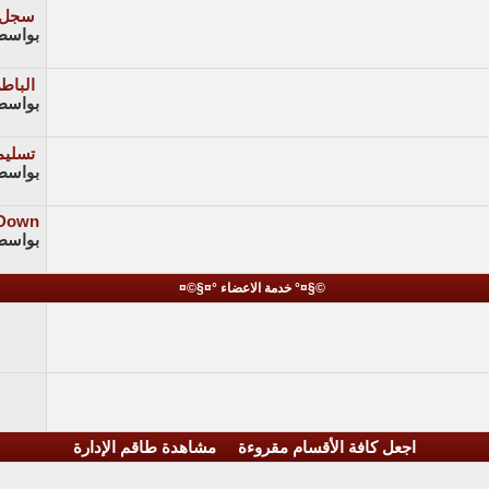
سجل 
بواسط
الباط
بواسط
تسليم
بواسط
 Down
بواسط
©§¤° خدمة الاعضاء °¤§©¤
اجعل كافة الأقسام مقروءة
مشاهدة طاقم الإدارة