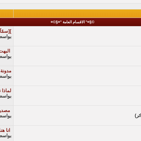
©§¤° الاقسام العامة °¤§©¤
][سمًآ‘ء
بواسط
البهت
بواسط
مدونة 
بواسط
لماذا 
بواسط
مصدرا
بواسط
انا هنا
بواسط