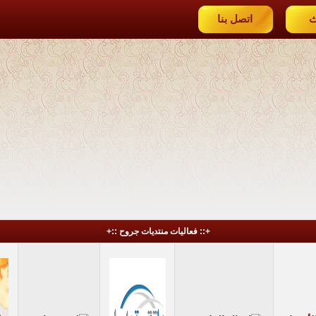
ث
اتصل بنا
+:: فعاليات منتديات جروح ::+