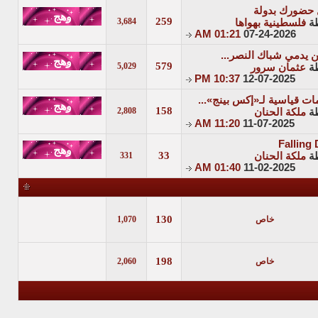
حضورك بدولة
259
3,684
ة
فلسطينية بهواها
01:21 AM
07-24-2026
ن يدمي شباك النصر...
579
5,029
ة
عثمان سرور
10:37 PM
12-07-2025
ات قياسية لـ«إكس بينج»...
158
2,808
ة
ملكة الحنان
11:20 AM
11-07-2025
Falling
33
ة
ملكة الحنان
331
01:40 AM
11-02-2025
130
خاص
1,070
198
خاص
2,060