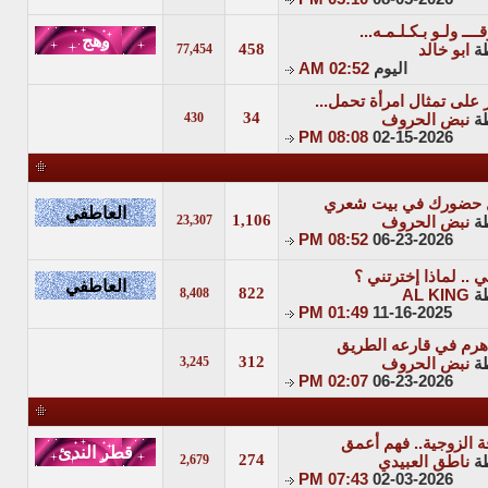
458
ة
ابو خالد
77,454
اليوم
02:52 AM
 على تمثال امرأة تحمل...
34
430
ة
نبض الحروف
08:08 PM
02-15-2026
حضورك في بيت شعري
1,106
23,307
ة
نبض الحروف
08:52 PM
06-23-2026
ي .. لماذا إخترتني ؟
822
8,408
ة
AL KING
01:49 PM
11-16-2025
رم في قارعه الطريق
312
3,245
ة
نبض الحروف
02:07 PM
06-23-2026
فة الزوجية.. فهم أعمق
274
2,679
ة
ناطق العبيدي
07:43 PM
02-03-2026