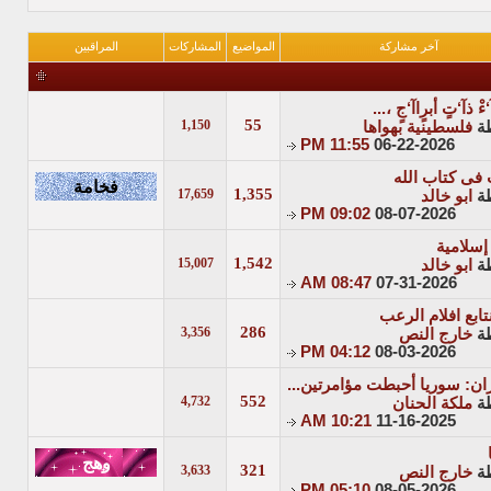
آخر مشاركة
المواضيع
المشاركات
المراقبين
ْ ذآ‘تٍ أبرٍاآ‘جٍ ،...
55
1,150
ة
فلسطينية بهواها
11:55 PM
06-22-2026
 فى كتاب الله
1,355
17,659
ة
ابو خالد
09:02 PM
08-07-2026
إسلامية
1,542
15,007
ة
ابو خالد
08:47 AM
07-31-2026
نتابع افلام الرعب
286
3,356
ة
خارج النص
04:12 PM
08-03-2026
ن: سوريا أحبطت مؤامرتين...
552
4,732
ة
ملكة الحنان
10:21 AM
11-16-2025
321
3,633
ة
خارج النص
05:10 PM
08-05-2026