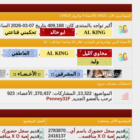
المتواجدون الآن
: 34521 (الأعضاء 3 والزوار 34518)
أكبر تواجد بالمنتدى كان: 409,168 بتاريخ 07-03-2026 الساعة 11:53 PM
, ‏
, ‏
الأعضاء الذين تواجدوا في المنتدى خلال 24 ساعة / ساعات : 11
,
,
,
-
-
-
إحصائيات منتديات جروح
المواضيع: 13,322, المشاركات: 370,437, الأعضاء: 923
نرحب بالعضو الجديد,
Penney31F
المواضيع الأكثر مشاهدة
أفضل المواضيع
2783870
سجل حضورك باسم أي...
سجل حضورك با
2416137
لعبة X O منافسه...
لعبة X O منافسه...