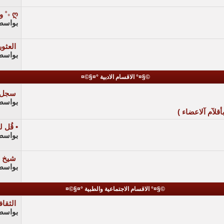
ღ ◦˚ وقــــ ولـو بـكـلـمـه...
بواسط
العثور
بواسط
©§¤° الاقسام الادبية °¤§©¤
سجل 
بواسط
لآم آلاعضاء )
• قُل ل
بواسط
شيخ ه
بواسط
©§¤° الاقسام الاجتماعية والطبية °¤§©¤
الثقا
بواسط