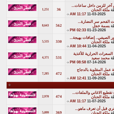
آخر للزمن داخل ساعات...
36
1,251
ة
ملكة الحنان
11:17 AM
11-03-2025
 الفحم سر النضارة...
562
8,643
ة
بسمة خجل
02:33 PM
01-23-2026
ور الصيفي.. إضافات بهيجة...
330
5,535
ة
ملكة الحنان
10:44 AM
11-04-2025
 السعرات الحرارية للأغذية
531
4,371
ة
محمد سعيد
08:58 PM
07-14-2026
 عمل المقلوبة بالدجاج
472
7,205
ة
ملكة الحنان
12:41 AM
11-09-2025
 تقطيع الاغاني والملفات...
474
2,970
ة
ملكة الحنان
11:17 AM
11-07-2025
تري قبل أن تعرف ماهو...
369
5,099
ة
ملكة الحنان