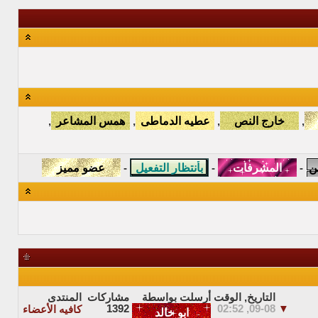
,
,
,
,
-
-
-
التاريخ, الوقت
أرسلت بواسطة
مشاركات
المنتدى
1392
09-08, 02:52
▼
كافيه الأعضاء