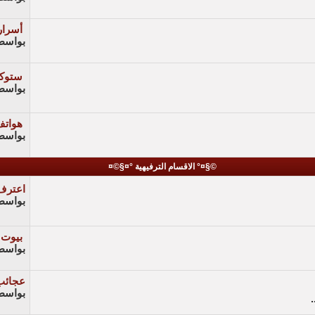
أسرار ف
بواسط
ستوك
بواسط
هواتف
بواسط
©§¤° الاقسام الترفيهية °¤§©¤
اعترف
بواسط
بيوت 
بواسط
عجائب 
بواسط