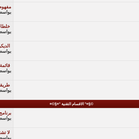
مفهوم 
بواسط
خلطات
بواسط
الديك
بواسط
قائمة
بواسط
طريقة
بواسط
©§¤° الاقسام التقنية °¤§©¤
برنامج
بواسط
لا تش
بواسط