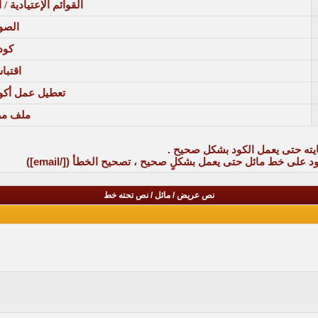
القوائم الإعتيادية /
الصو
كود
اقتبا
تعطيل عمل أكواد Code
ملف م
نهايته حتى يعمل الكود بشكل صحيح .
ود على خط مائل حتى يعمل بشكلٍ صحيح ، تصحيح الخطأ (
[/email]
)
نص عريض / مائل / نص تحته خط