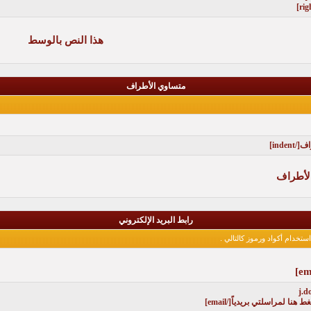
هذا النص بالوسط
متساوي الأطراف
لأطراف
رابط البريد الإلكتروني
تخدام أكواد ورموز كالتالي .