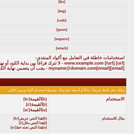
[list]
[img]
[code]
[quote]
[noparse]
[attach]
استخدامات خاطئة في التعامل مع أكواد المنتدى:
[url]
www.example.com
[/url]
- لا تترك فراغآ بين بداية الكود أو 
[email]
[email]
myname@domain.com
- يجب أن يتضمن نهاية الك
يمكنك جعل الخط عريضآ ، مائلاً أو أسفله خط وذلك بواسطة استخدام أكواد ورموز كالتالي .
الاستخدام
[b]
القيمة
[/b]
[i]
القيمة
[/i]
[u]
القيمة
[/u]
مثال للاستخدام
[b]هذا النص عريض[/b]
[i]هذا النص مائل[/i]
[u]هذا النص تحته خط[/u]