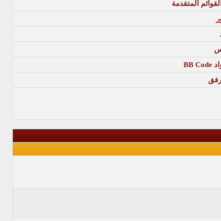
 القوائم المتقدمة
ر
س
BB 
رفق