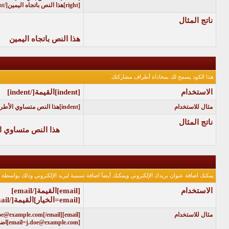
[right]هذا النص باتجاه اليمين[/right]
ناتج المثال
هذا النص باتجاه اليمين
هذا الكود يسمح لك بمحاذاة أطراف مشاركتك.
الاستخدام
[indent]
القيمة
[/indent]
مثال للاستخدام
[indent]هذا النص متساوي الأطراف[/indent]
ناتج المثال
هذا النص متساوي ا
يمكنك اضافة عنوان بريدك الإلكتروني ويمكنك أيضآ اضافة تسمية لبريد الإلكتروني وذلك بواسطة اس
الاستخدام
[email]
القيمة
[/email]
[email=
الخيار
]
القيمة
[/email]
مثال للاستخدام
[email]j.doe@example.com[/email]
[email=j.doe@example.com]اضغط هنا لمراسلتي بريدياً[/email]