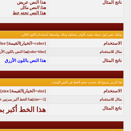
ناتج المثال
هذا النص عريض
هذا النص مائل
هذا النص تحته خط
يمكنك تغيير لون جملة معينه بألوان مختلفة وذلك بواسطة استخدام الكود التالي .
الاستخدام
[color=
الخيار
]
القيمة
[/color]
مثال للاستخدام
[color=blue]هذا النص باللون الأزرق[/color]
ناتج المثال
هذا النص باللون الأزرق
هذا الرمز يسمح لك بتحديد حجم الخط في النص المحدد .
الاستخدام
[size=
الخيار
]
القيمة
[/size]
مثال للاستخدام
[size=+2]هذا الخط أكبر بمرتين عن الخط العادي[/size]
ناتج المثال
هذا الخط أكبر ب