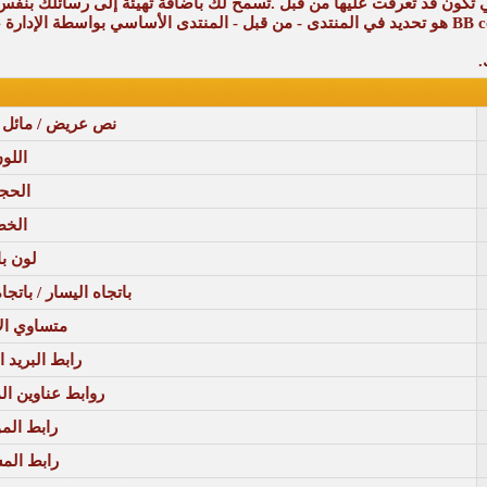
نص عريض / مائل 
اللو
الحج
الخ
لون با
باتجاه اليسار / باتج
متساوي ال
رابط البريد ا
روابط عناوين الموا
رابط الم
رابط الم