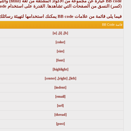
(كسر) النسق من الصفحات التي تشاهدها. القدرة على استخدام BB code هو تحديد في المنتدى - من قبل - المنتدى الأساسي بواسطة الإدارة ، لذا يجب عليك مراجعة قواعد المنتدى عند ارسال رسالة جديدة.
فيما يلى قائمة من علامات BB code يمكنك استخدامها لتهيئة رسائلك.
قائمة BB Code
[u]
,
[i]
,
[b]
[color]
[size]
[font]
[highlight]
[center]
,
[right]
,
[left]
[indent]
[email]
[url]
[thread]
[post]