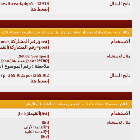
/showthread.php?t=42918
ناتج المثال
إضغط هنا
يمكنك إضافة رقم لمشاركة معينة أو اضافة عنوان لرابط المشاركة وذلك بواسطة استخدام الكود ال
الاستخدام
[post]
رقم المشاركة
[/post]
[post=
رقم المشاركة
]
القي
مثال للاستخدام
[post]269302[/post]
[post=269302]إضغط هنا[/post]
ملاحظة : رقم الموضوع / ر
php?p=269302#post269302
ناتج المثال
إضغط هنا
هذا الكود يسمح لك بإنشاء قائمة بسيطة بدون مسافات تبدأ بالنقاط أو الأرقام.
الاستخدام
[list]
القيمة
[/list]
مثال للاستخدام
[list]
[*]القائمة الأولى
[*]القائمة الثانية
[/list]