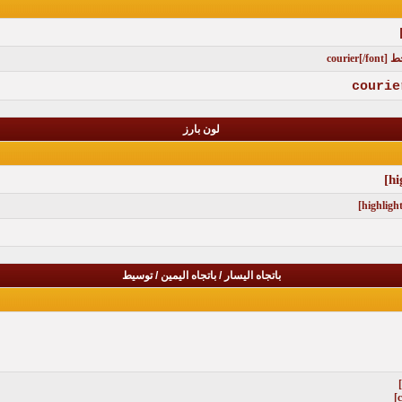
لون بارز
باتجاه اليسار / باتجاه اليمين / توسيط