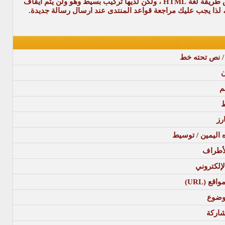
BB code عبارة عن مجموعة من الأكواد المشتقة من لغة (html) والتي تكون قد تعرفت عليها من قبل .تسمح لك باضافة تهيئة إلى رسائلك بنفس طريقة لغة HTML ، ولكن لديها تركيب بسيط وهو ولن يتم ايقاف
/ نص تحته خط
ن
م
ط
رز
اه اليمين / توسيط
أطراف
لإلكتروني
قع (URL)
وضوع
شاركة