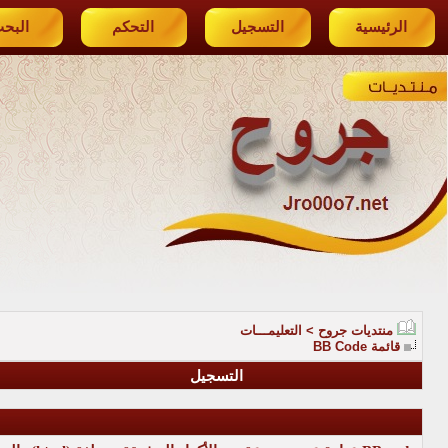
الرئيسية
التسجيل
التحكم
البح
منتديات جروح
>
التعليمـــات
قائمة BB Code
التسجيل