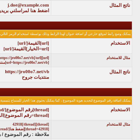
j.doe@example.com
ناتج المثال
اضغط هنا لمراسلتي بريدياً
يمكنك وضع رابط لموقع خارجي أو اضافة عنوان لهذا الرابط وذلك بواسطة استخدام الرمز التالي 
الاستخدام
[url]
القيمة
[/url]
[url=
الخيار
]
القيمة
[/url]
مثال للاستخدام
[url]https://jro00o7.net/vb[/url]
[url=https://jro00o7.net/vb]منتديات جروح[/url]
https://jro00o7.net/vb
ناتج المثال
منتديات جروح
يمكنك اضافة رقم الموضوع لتحديد هوية الموضوع ، كما يمكنك يحتوي هذا الخيار للسماح بتسمية 
الاستخدام
[thread]
رقم الموضوع
[/thread]
[thread=
رقم الموضوع
]
ال
مثال للاستخدام
[thread]42918[/thread]
[thread=42918]إضغط هنا[/thread]
ملاحظة : رقم الموضوع / ر