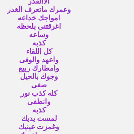
الاالقدر
وعمرك ماتعرف الغدر
امواجك خداعه
اغرقتنى بلحظه
وساعه
كذبه
كل اللقاء
واعهد والوفى
وامطارك ربيع
وجوك بالحيل
صفى
كله كذب نور
وانطفى
كذبه
لمست يديك
وغمزت عينيك