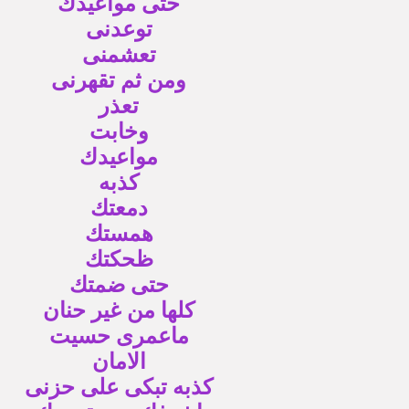
حتى مواعيدك
توعدنى
تعشمنى
ومن ثم تقهرنى
تعذر
وخابت
مواعيدك
كذبه
دمعتك
همستك
ظحكتك
حتى ضمتك
كلها من غير حنان
ماعمرى حسيت
الامان
كذبه تبكى على حزنى