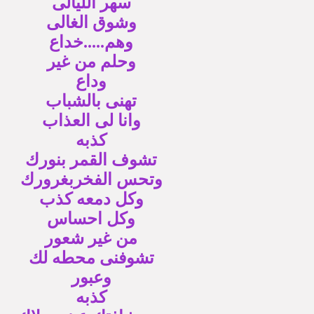
سهر الليالى
وشوق الغالى
وهم.....خداع
وحلم من غير
وداع
تهنى بالشباب
وانا لى العذاب
كذبه
تشوف القمر بنورك
وتحس الفخربغرورك
وكل دمعه كذب
وكل احساس
من غير شعور
تشوفنى محطه لك
وعبور
كذبه