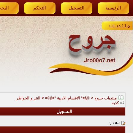
الرئيسية
التسجيل
التحكم
البح
منتديات جروح
>
©§¤° الاقسام الادبية °¤§©¤
>
النثر و الخواطر
كذبه
التسجيل