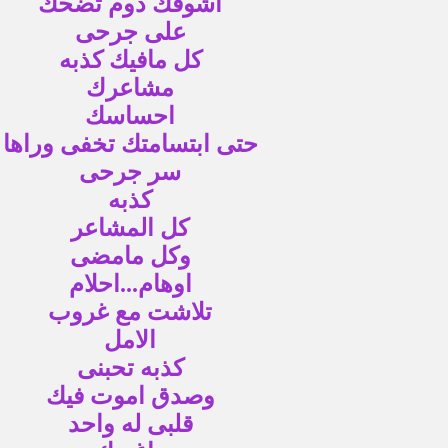
اشوفك دوم تضحك
على جرحى
كل مافيك كذبه
مشاعرك
احساسك
حتى ابتسامتك تخفى وراها
سر جرحى
كذبه
كل المشاعر
وكل مامضى
اوهام...احلام
تلاشت مع غروب
الامل
كذبه تحبنى
وصدق اموت فيك
قلبى له واحد