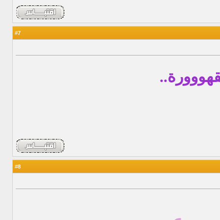
7
#
هووورة..
8
#