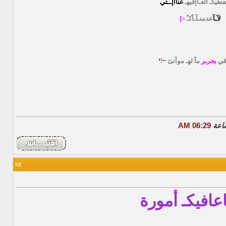
يعطيكـْ العـآإفيهـ
غنآآإــتي
لآـآ
عدمنـآـآكـْ
=]
قي
بحرـر
مآ لهـ موآنئ
~
!
‘
06:29 AM
3
#
اعافيكـ أمورة