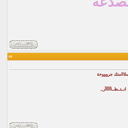
صدعه
9
#
لااامتك جروووحة
انــتــظــاآاآاآر,,