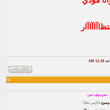
انا مودي
تظاآاآاآار
11:26 AM
2
#
معزوـوفهـ حنين
ـوضوع
نآـآإيس مثلكـْ
~