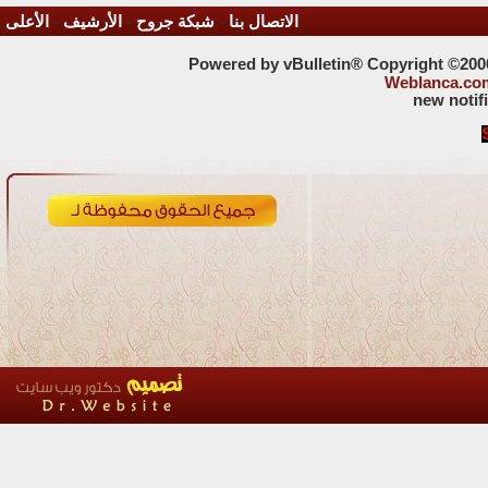
الاتصال بنا
-
شبكة جروح
-
الأرشيف
-
الأعلى
Powered by vBulletin® Copyright ©2000 
Weblanca.co
new notif