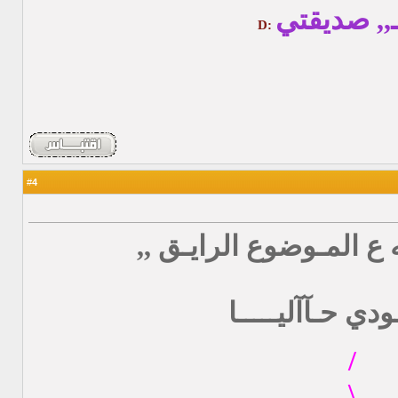
ـ,, صديقتي
:D
4
#
ه ع المـوضوع الرايـق ,,
دي حـآآليـــــا
/
\