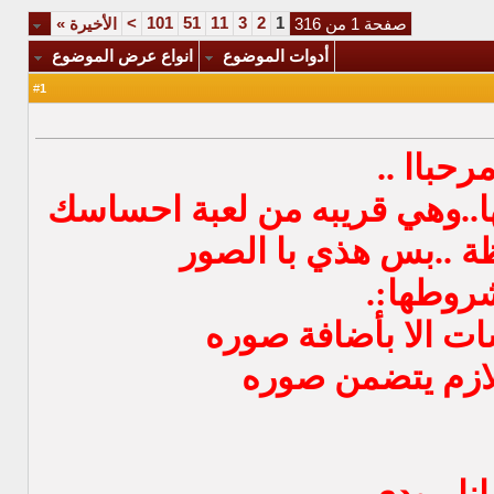
>
101
51
11
3
2
1
صفحة 1 من 316
الأخيرة
»
أدوات الموضوع
انواع عرض الموضوع
1
#
رحباا ..
ها..وهي قريبه من لعبة احساسك
 ..بس هذي با الصور
روطها:.