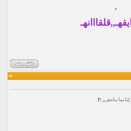
.
قهـ,,قلقااانهـ
6
#
!
إلىآ متىآ سأنتظرـر
؟