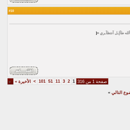
10
#
آلله طآإـل آنتظآـري
=[
>
101
51
11
3
2
1
صفحة 1 من 316
الأخيرة
»
وع التالي
»