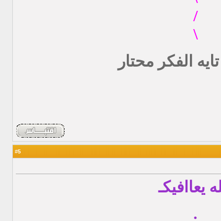
/
\
تايه الفكر محتار
5
#
له يعاافيكـ
.