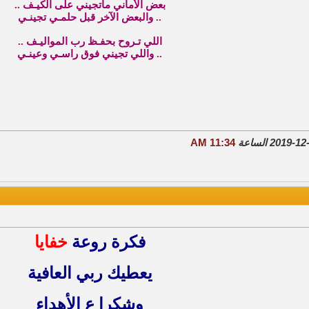
بعض الأماني ماتجيني على الكيـف ..
.. والبعض الآخر قبل حلمـي تجينـي
اللي تـروح بحفـظ رب المواليـف ..
.. واللي تجيني فوق راسـي وعينـي
11:34 AM
فكرة روعة
خفايا
يعطيك ربي العافية
وشكرا ع الأهداء