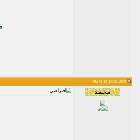
م
04-21-2008, 02:19 PM