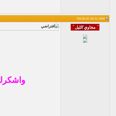
04-21-2008, 06:34 PM
واشكرك 