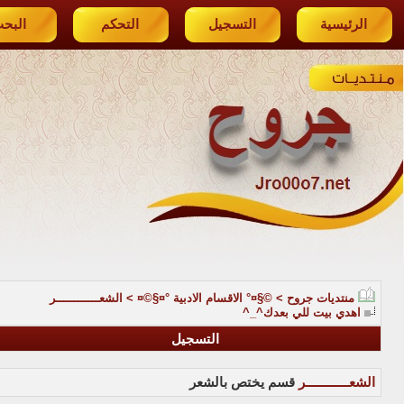
الرئيسية
التسجيل
التحكم
البح
منتديات جروح
>
©§¤° الاقسام الادبية °¤§©¤
>
الشعــــــــــــر
اهدي بيت للي بعدك^_^
التسجيل
الشعــــــــــــر
قسم يختص بالشعر