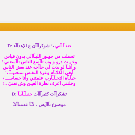
ضنـآـآني
،‘ شوكرآآآن ع الإهدآآء :D
تحملت من جوـور الليـآآلي بدون قياس
وعـيـت دروـوـوب تآآسع الناس تآآسعني !
و أناـآ لو بدت لي حآآجه عند بعض الناس
أبغى الكلاـآم وعزة النفـس تمنعنيـــْ ،‘
حيآـآة التجـآـآرب علمتني وأنا حساســـ /
وخلتني آعرف نظرة العيـن وش تعنيْ ..!
تشكرآآت كثيرآآآت
خفـآـآيـآ
:D
موضوع نآآآيس ، لآـآ عدمنآآكـْ