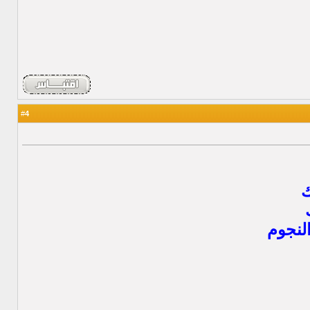
4
#
ك
النجوم