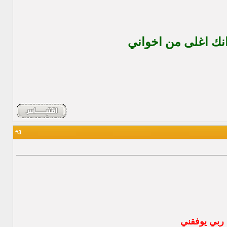
 انك اغلى من اخواني
3
#
 ربي يوفقني