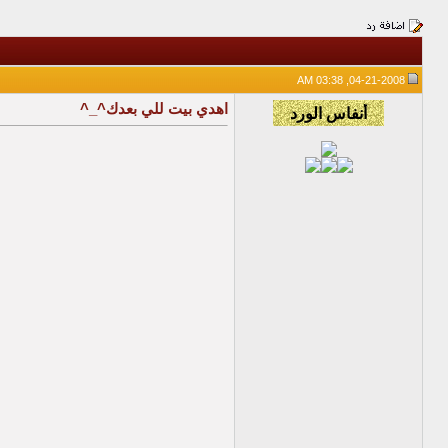
04-21-2008, 03:38 AM
اهدي بيت للي بعدك^_^