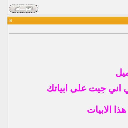
6
#
يل
 اني جيت على ابياتك
هذا الابيات