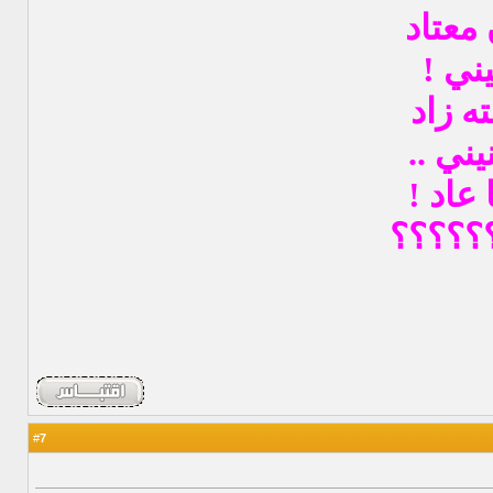
معتاد
ني !
ه زاد
ني ..
عاد !
؟؟؟؟؟؟
7
#