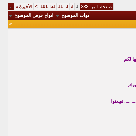
>
101
51
11
3
2
1
صفحة 1 من 338
الأخيرة
»
أدوات الموضوع
انواع عرض الموضوع
1
#
ا لكم
بعدك
...... فهمتوا