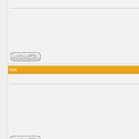
105
#