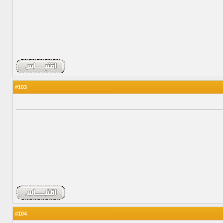
103
#
104
#