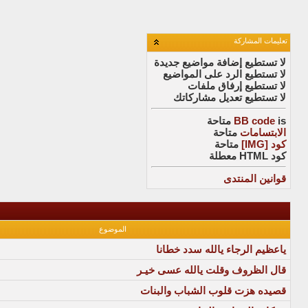
تعليمات المشاركة
لا تستطيع
إضافة مواضيع جديدة
لا تستطيع
الرد على المواضيع
لا تستطيع
إرفاق ملفات
لا تستطيع
تعديل مشاركاتك
is
BB code
متاحة
الابتسامات
متاحة
كود [IMG]
متاحة
كود HTML
معطلة
قوانين المنتدى
الموضوع
ياعظيم الرجاء يالله سدد خطانا
قال الظروف وقلت يالله عسى خيـر
قصيده هزت قلوب الشباب والبنات