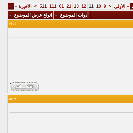
>
511
111
61
21
13
12
11
10
9
<
«
الأولى
الأخيرة
»
أدوات الموضوع
انواع عرض الموضوع
101
#
102
#