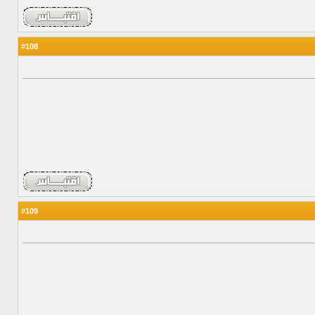
108
#
109
#