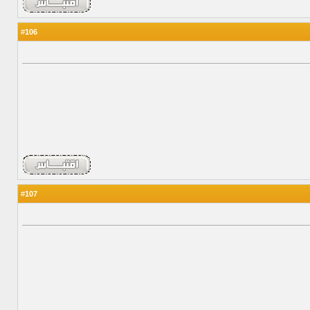
106
#
107
#