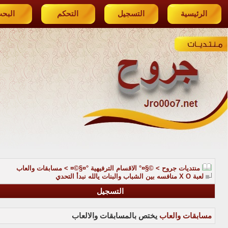
الرئيسية
التسجيل
التحكم
البح
منتديات جروح
>
©§¤° الاقسام الترفيهية °¤§©¤
>
مسابقات والعاب
لعبة X O منافسه بين الشباب والبنات يالله نبدأ التحدي
التسجيل
مسابقات والعاب
يختص بالمسابقات والالعاب