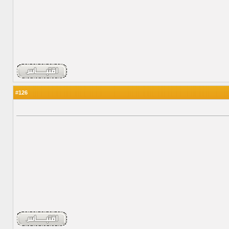
126
#