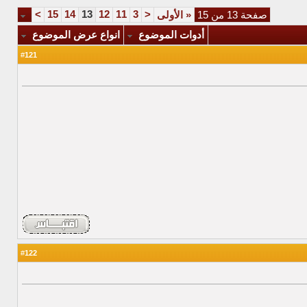
>
15
14
13
12
11
3
<
صفحة 13 من 15
«
الأولى
أدوات الموضوع
انواع عرض الموضوع
121
#
122
#