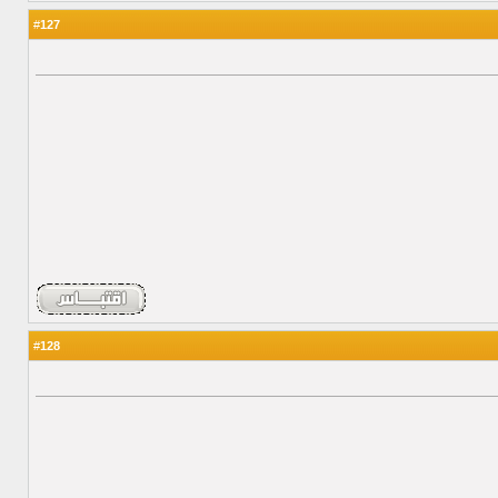
127
#
128
#