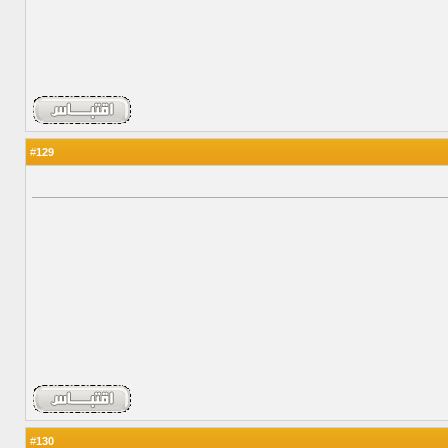
129
#
130
#