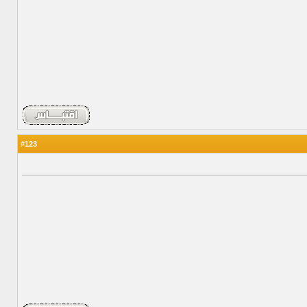
123
#