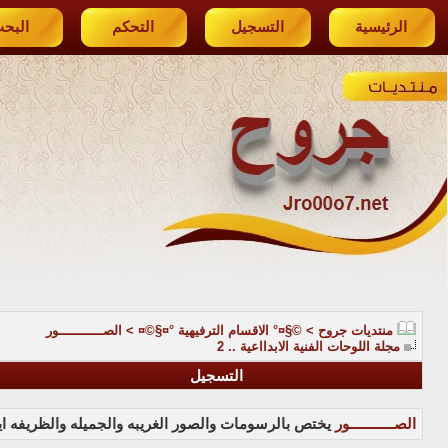
الرئيسية
التسجيل
التحكم
البح
منتديات جروح
>
©§¤° الاقسام الترفيهية °¤§©¤
>
الصـــــــــــور
مجلة اللوحات الفنية الابدااعية .. 2
التسجيل
الصـــــــــــور
يختص بالرسومات والصور الغريبه والجميله والظريفه ايض