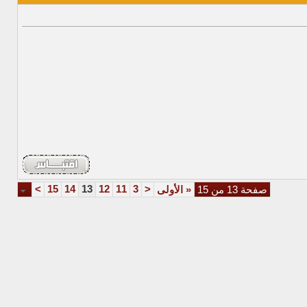
>
15
14
13
12
11
3
<
صفحة 13 من 15
«
الأولى