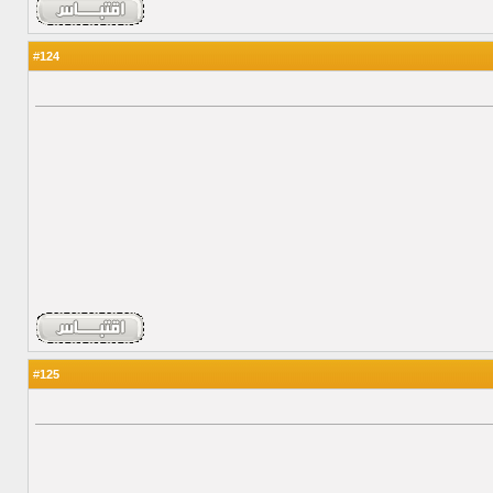
124
#
125
#