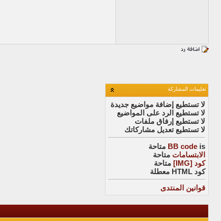
تعليمات المشاركة
لا تستطيع
إضافة مواضيع جديدة
لا تستطيع
الرد على المواضيع
لا تستطيع
إرفاق ملفات
لا تستطيع
تعديل مشاركاتك
is
BB code
متاحة
الابتسامات
متاحة
كود [IMG]
متاحة
كود HTML
معطلة
قوانين المنتدى