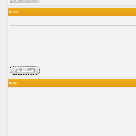
1424
#
1425
#