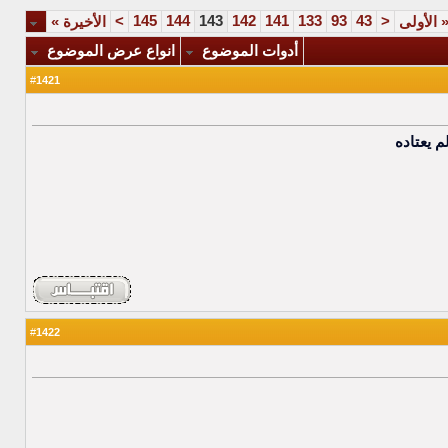
>
145
144
143
142
141
133
93
43
<
الأولى
الأخيرة
»
أدوات الموضوع
انواع عرض الموضوع
1421
#
م يعتاده
1422
#