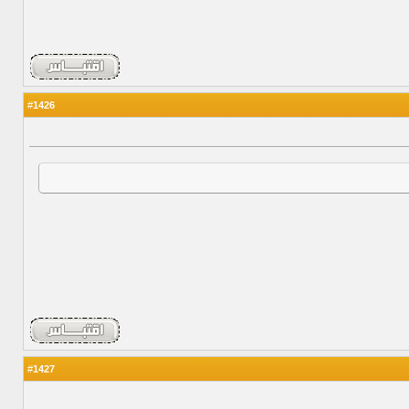
1426
#
1427
#