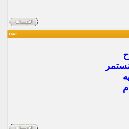
1423
#
ح
مُستمر
ه
م