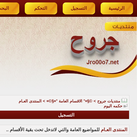
الرئيسية
التسجيل
التحكم
البح
منتديات جروح
>
©§¤° الاقسام العامة °¤§©¤
>
المنتدى العـام
حكمه اليوم
التسجيل
المنتدى العـام
للمواضيع العامة والتي لاتدخل تحت بقية الأقسام ..