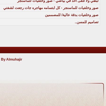
تبطي ولا تلقى أحد في بياضي - صور وخلفيات للماسنجر
صور وخلفيات للماسنجر - كل ابتسامه مهاجره جات رجعت لشفتي
صور وخلفيات بدقة عالية/ للمصممين
تصاميم للمسن..
 By Almuhajir