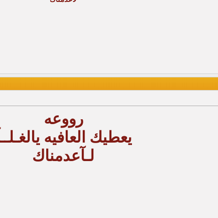
رووعه
يعطيك العافيه يالغـلــآ
لـآعدمناك