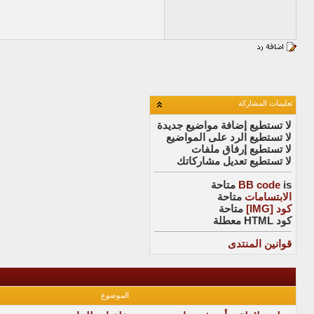
تعليمات المشاركة
لا تستطيع
إضافة مواضيع جديدة
لا تستطيع
الرد على المواضيع
لا تستطيع
إرفاق ملفات
لا تستطيع
تعديل مشاركاتك
is
BB code
متاحة
الابتسامات
متاحة
كود [IMG]
متاحة
كود HTML
معطلة
قوانين المنتدى
الموضوع