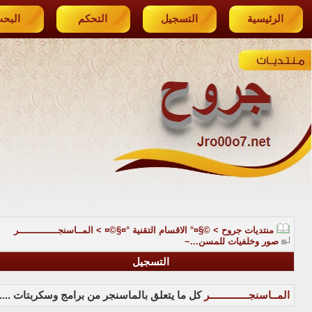
الرئيسية
التسجيل
التحكم
البح
منتديات جروح
>
©§¤° الاقسام التقنية °¤§©¤
>
المــاسنجــــــــــــــر
صور وخلفيات للمسن...~
التسجيل
المــاسنجــــــــــــــر
كل ما يتعلق بالماسنجر من برامج وسكربتات ....