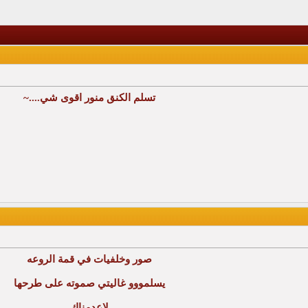
تسلم الكنق منور اقوى شي....~
صور وخلفيات في قمة الروعه
يسلمووو غاليتي صموته على طرحها
لاعدمناك