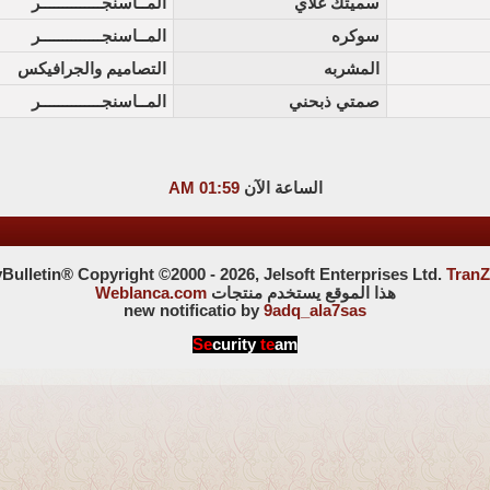
سميتك غلآي
المــاسنجــــــــــــــر
سوكره
المــاسنجــــــــــــــر
المشربه
التصاميم والجرافيكس
صمتي ذبحني
المــاسنجــــــــــــــر
الساعة الآن
01:59 AM
ulletin® Copyright ©2000 - 2026, Jelsoft Enterprises Ltd.
TranZ
هذا الموقع يستخدم منتجات
Weblanca.com
new notificatio by
9adq_ala7sas
Se
curity
te
am