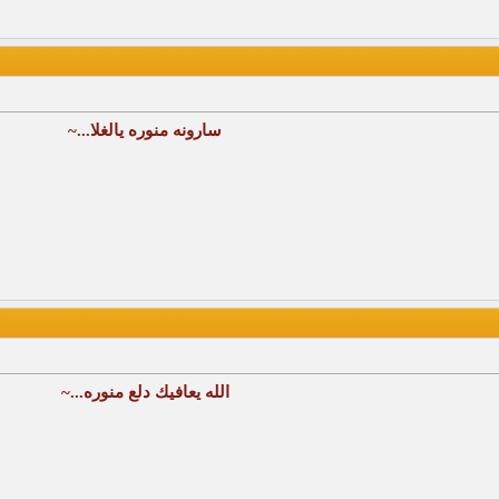
سارونه منوره يالغلا...~
الله يعافيك دلع منوره...~