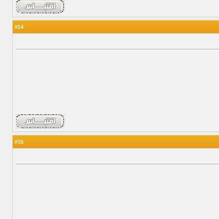
14
#
15
#