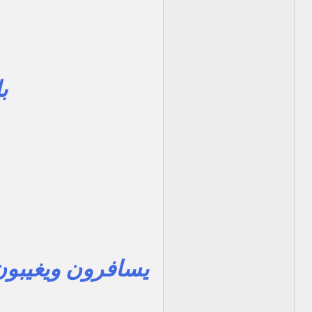
ب
يسافرون ويغيبون 