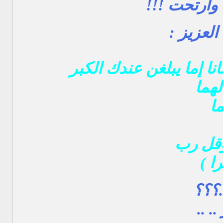
ت وارتحت !!!
لعزيز :
انا إما يبلغن عندك الكبر
لهما
ا
وقل رب
ا )
..؟؟؟
 ..