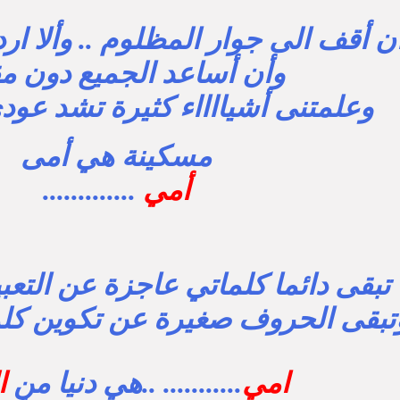
أقف الى جوار المظلوم .. وألا ارد مح
وأن أساعد الجميع دون م
وعلمتنى أشيااااء كثيرة تشد عود
مسكينة هي أمى
أمي
.............
تبقى دائما كلماتي عاجزة عن التعب
تبقى الحروف صغيرة عن تكوين كل
امي
........... ..هي دنيا من
ا