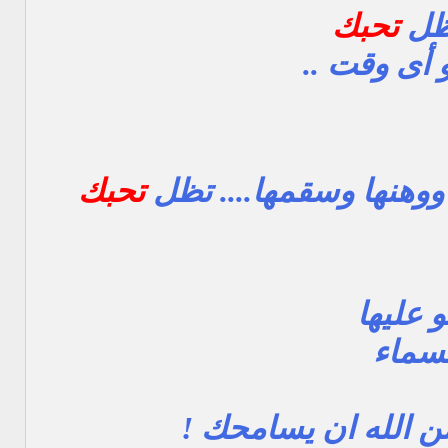
تظل
تحبك
 أى وقت ..
ووهنها وسقمها.... تظل
تحبك
 عليها
لسماء
ن الله ان يسامحك !