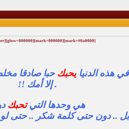
[mark=#0a0000][mark=000000][glow=000000][align=center]
في هذه الدنيا
يحب
ك
حبا صادقا مخلصا
. إلا أمك !!
هي وحدها التي
تحبك
دو
بل .. دون حتى كلمة شكر .. حتى ل