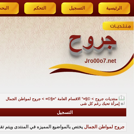
الرئيسية
التسجيل
التحكم
البح
منتديات جروح
>
©§¤° الاقسام العامة °¤§©¤
>
جروح لمواطن الجمال
إمرأة تحبك رغم كل شى
التسجيل
جروح لمواطن الجمال
يختص بالمواضيع المميزه في المنتدى ويتم تقي