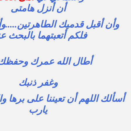
أن أنزل هامتى
وأن أقبل قدميك الطاهرتين.....وأ
فلكم أتعبتهما بالبحث ع
أطال الله عمرك
وحفظك 
وغفر ذنبك
أسألك اللهم أن تعيننا على برها وا
يارب