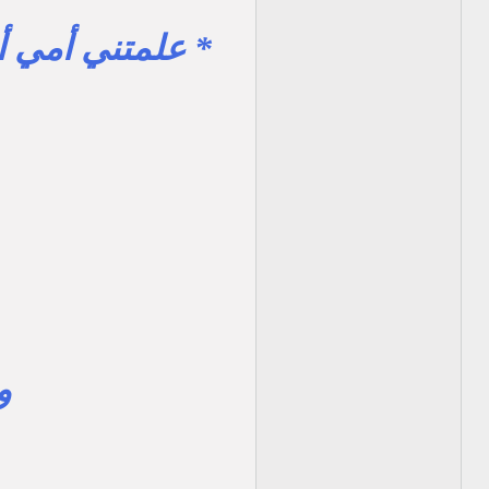
* علمتني أمي أن 
و