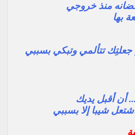
حضانه منذ خروجي
عة بها
 جعلتِك تتألمي وتبكي بسببي
. أن أقبل يديك
شتعل شيبا إلا بسببي
ة