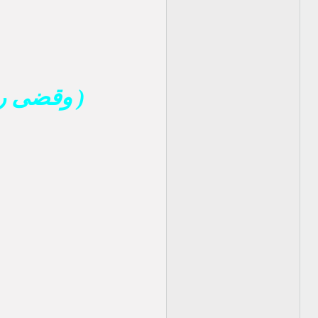
( وقضى ربك