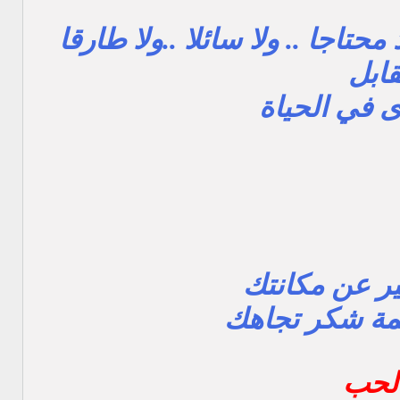
تاجا .. ولا سائلا ..ولا طارقا
قابل
ى في الحياة
ير عن مكانتك
مة شكر تجاهك
لحب