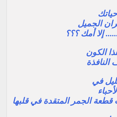
حياتك
كران الجميل
.... إلا أمك ؟؟؟
ذا الكون
النافذة
ليل في
لأحباء
ت قطعة الجمر المتقدة في قلبها