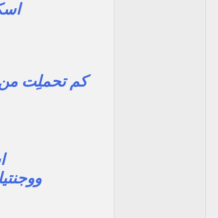
اسك
كم تحملِت من 
ا
ووجنتيك