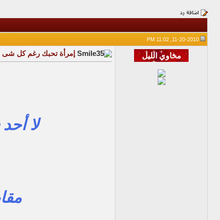
11-20-2010, 11:02 PM
إمرأة تحبك رغم كل شى
لا أحد 
مقا