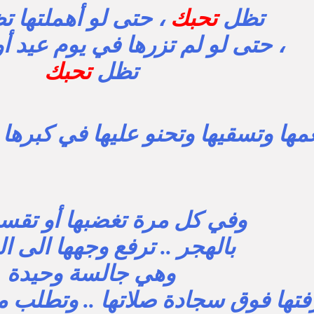
تظل
تحبك
، حتى لو أهملتها 
، حتى لو لم تزرها في يوم عيد أو
تظل
تحبك
ها وتسقيها وتحنو عليها في كبرها 
وفي كل مرة تغضبها أو تقسو
بالهجر .. ترفع وجهها الى ا
وهي جالسة وحيدة
تها فوق سجادة صلاتها .. وتطلب م