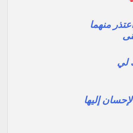
عتذر منهما
نى
لي
لإحسان إليها