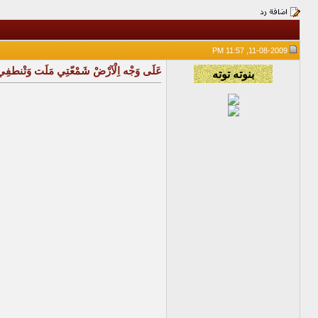
11-08-2009, 11:57 PM
عَلَى وَجْه اِلْآرْضْ شَمْعّتِي مَلَت وَتْنط