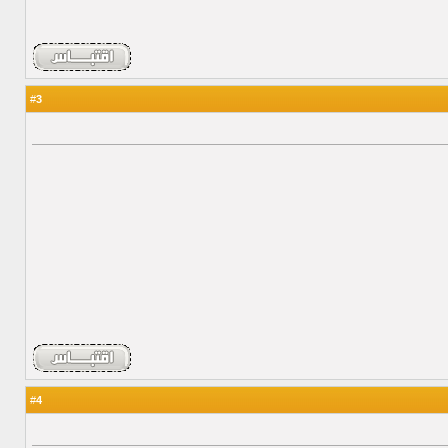
3
#
4
#