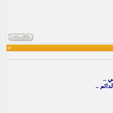
2
#
 ..
ائم ..