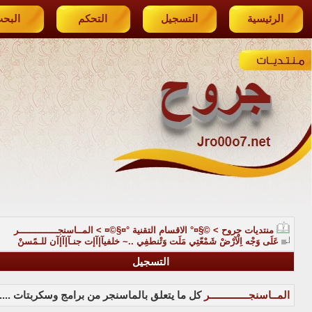
الرئيسية
التسجيل
التحكم
البح
منتديات جروح
>
©§¤° الاقسام التقنية °¤§©¤
>
المــاسنجــــــــــــــر
عَلَى وَجْه اِلْآرْضْ شَمْعّتِي مَلَت وَتْنطفِي ..~ خلفيآإآإت جنـآإآإآن للـمًسنْ
التسجيل
المــاسنجــــــــــــــر
كل ما يتعلق بالماسنجر من برامج وسكربتات ....