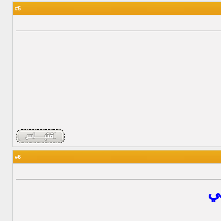
5
#
6
#
ي