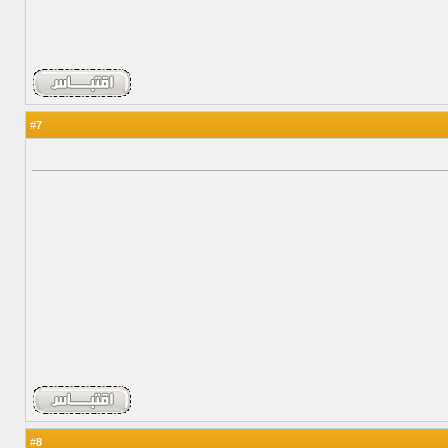
7
#
8
#