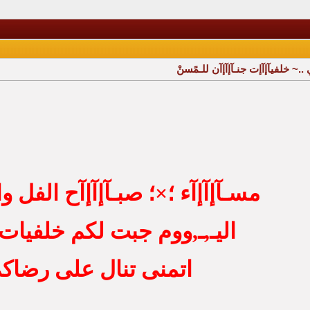
فِي ..~ خلفيآإآإت جنـآإآإآن للـمًسنْ
مسـآإآإآء ؛×؛ صبـآإآإآح الفل و
اليـ,ـ,ووم جبت لكم خلفيا
اتمنى تنال على رضاك