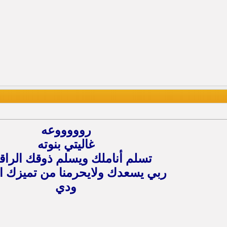
روووووعه
غاليتي بنوته
تسلم أناملك ويسلم ذوقك الراقي
ربي يسعدك ولايحرمنا من تميزك الد
ودي