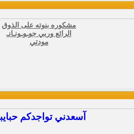
مشكوره بنوته على الذوق
الرائع وربي جوـوـونـانـ
مودتي
آسعدني تواجدكم حبايب