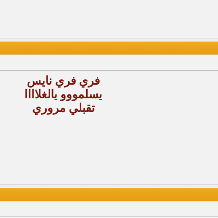
فري فري نايس
يسلمووو يالغلاااا
تقبلي مروري