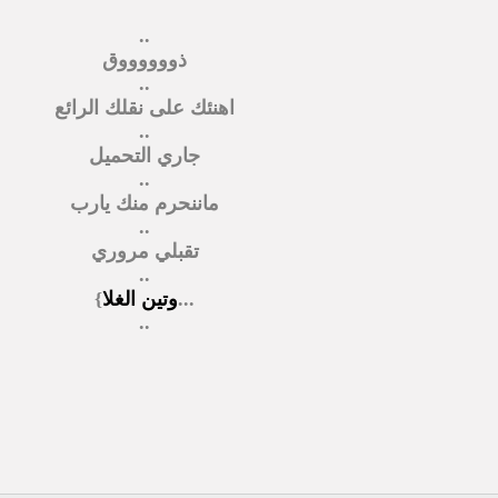
..
ذووووووق
..
اهنئك على نقلك الرائع
..
جاري التحميل
..
ماننحرم منك يارب
..
تقبلي مروري
..
...
وتين الغلا
}
..